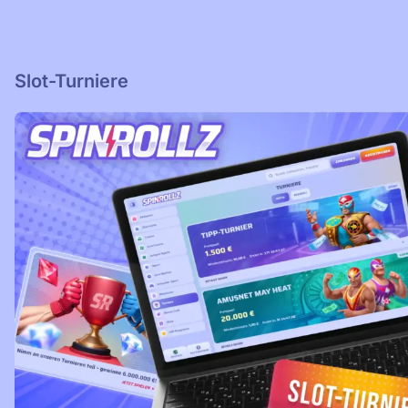
Slot-Turniere