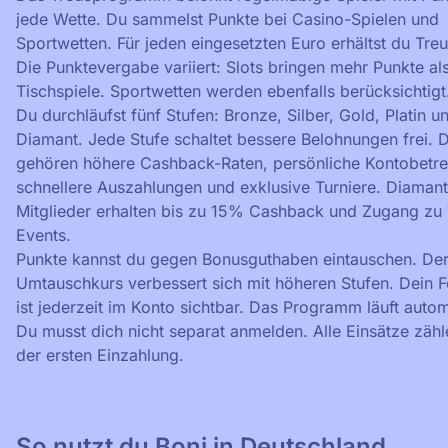
jede Wette. Du sammelst Punkte bei Casino-Spielen und
Sportwetten. Für jeden eingesetzten Euro erhältst du Tre
Die Punktevergabe variiert: Slots bringen mehr Punkte al
Tischspiele. Sportwetten werden ebenfalls berücksichtigt
Du durchläufst fünf Stufen: Bronze, Silber, Gold, Platin u
Diamant. Jede Stufe schaltet bessere Belohnungen frei. 
gehören höhere Cashback-Raten, persönliche Kontobetr
schnellere Auszahlungen und exklusive Turniere. Diamant
Mitglieder erhalten bis zu 15% Cashback und Zugang zu 
Events.
Punkte kannst du gegen Bonusguthaben eintauschen. De
Umtauschkurs verbessert sich mit höheren Stufen. Dein Fo
ist jederzeit im Konto sichtbar. Das Programm läuft autom
Du musst dich nicht separat anmelden. Alle Einsätze zäh
der ersten Einzahlung.
So nutzt du Boni in Deutschland