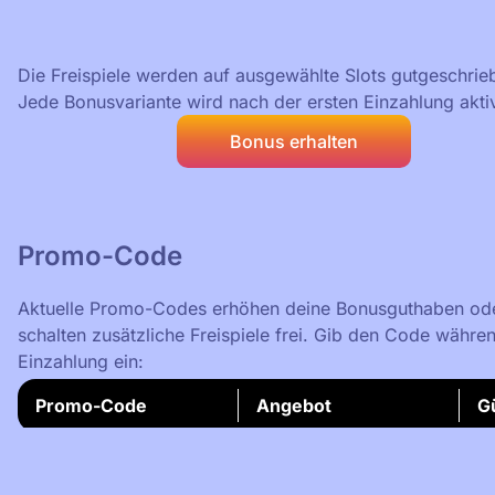
Casino-
25€
40x Bo
200€
Bonus
Die Freispiele werden auf ausgewählte Slots gutgeschrie
Jede Bonusvariante wird nach der ersten Einzahlung aktiv
Bonus erhalten
Promo-Code
Aktuelle Promo-Codes erhöhen deine Bonusguthaben od
schalten zusätzliche Freispiele frei. Gib den Code währe
Einzahlung ein:
Promo-Code
Angebot
Gü
SPIN200
200 Freispiele
7