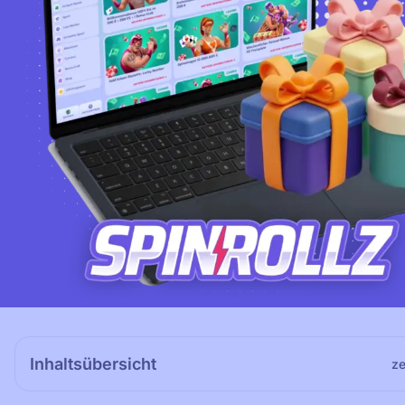
Inhaltsübersicht
ze