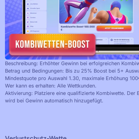
Beschreibung: Erhöhter Gewinn bei erfolgreichen Kombiw
Betrag und Bedingungen: Bis zu 25% Boost bei 5+ Ausw
Mindestquote pro Auswahl 1.30, maximale Erhöhung 100
Wer kann es erhalten: Alle Wettkunden.
Aktivierung: Platziere eine qualifizierte Kombiwette. Der 
wird bei Gewinn automatisch hinzugefügt.
Verlustschutz-Wette