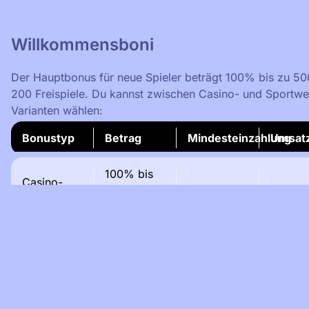
Willkommensboni
Der Hauptbonus für neue Spieler beträgt 100% bis zu 50
200 Freispiele. Du kannst zwischen Casino- und Sportwe
Varianten wählen:
Bonustyp
Betrag
Mindesteinzahlung
Umsat
100% bis
Casino-
500€ +
20€
35x Bo
Bonus
200 FS
Sportwetten-
100% bis
5x Quo
10€
Bonus
300€
min. 1.
Live-
50% bis