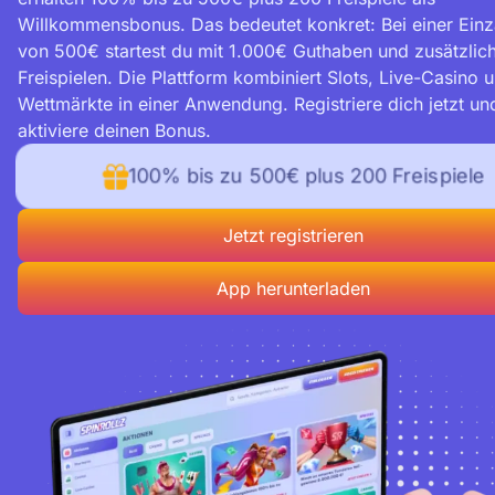
Willkommensbonus. Das bedeutet konkret: Bei einer Ein
von 500€ startest du mit 1.000€ Guthaben und zusätzlic
Freispielen. Die Plattform kombiniert Slots, Live-Casino 
Wettmärkte in einer Anwendung. Registriere dich jetzt un
aktiviere deinen Bonus.
100% bis zu 500€ plus 200 Freispiele
Jetzt registrieren
App herunterladen