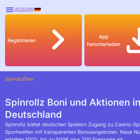
App
Registrieren
herunterladen
Spinrollz
Boni
Spinrollz Boni und Aktionen i
Deutschland
Spinrollz bietet deutschen Spielern Zugang zu Casino-Sp
Sportwetten mit transparenten Bonusangeboten. Neue Nu
erhalten 100% bis zu 500€ plus 200 Freispiele als