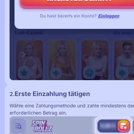
Erste Einzahlung tätigen
2.
Wähle eine Zahlungsmethode und zahle mindestens de
erforderlichen Betrag ein.