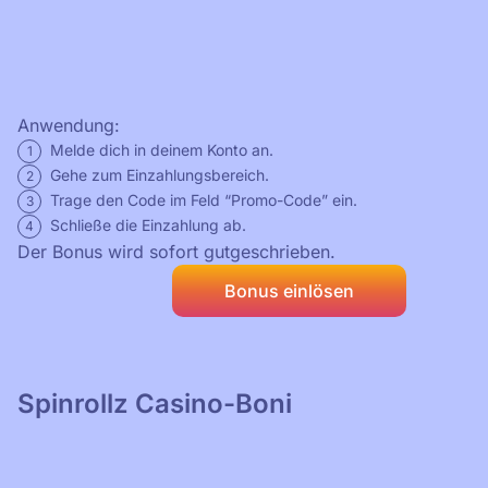
SPORT50
50€ Gratiswette
1
RELOAD20
20% Reload-Bonus
D
Anwendung:
Melde dich in deinem Konto an.
Gehe zum Einzahlungsbereich.
Trage den Code im Feld “Promo-Code” ein.
Schließe die Einzahlung ab.
Der Bonus wird sofort gutgeschrieben.
Bonus einlösen
Spinrollz Casino-Boni