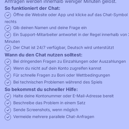
Anfragen werden innerhalb weniger Minuten gelöst.
So funktioniert der Chat:
Öffne die Website oder App und klicke auf das Chat-Symbol
rechts
Gib deinen Namen und deine Frage ein
Ein Support-Mitarbeiter antwortet in der Regel innerhalb von
Minuten
Der Chat ist 24/7 verfügbar, Deutsch wird unterstützt
Wann du den Chat nutzen solltest:
Bei dringenden Fragen zu Einzahlungen oder Auszahlungen
Wenn du nicht auf dein Konto zugreifen kannst
Für schnelle Fragen zu Boni oder Wettbedingungen
Bei technischen Problemen während des Spiels
So bekommst du schneller Hilfe:
Halte deine Kontonummer oder E-Mail-Adresse bereit
Beschreibe das Problem in einem Satz
Sende Screenshots, wenn möglich
Vermeide mehrere parallele Chat-Anfragen