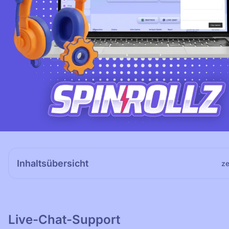
Inhaltsübersicht
ze
Live-Chat-Support