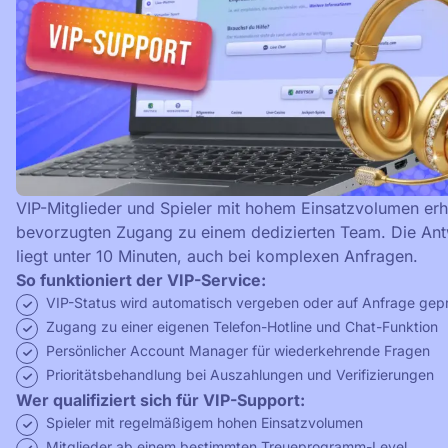
VIP-Mitglieder und Spieler mit hohem Einsatzvolumen erh
bevorzugten Zugang zu einem dedizierten Team. Die Ant
liegt unter 10 Minuten, auch bei komplexen Anfragen.
So funktioniert der VIP-Service:
VIP-Status wird automatisch vergeben oder auf Anfrage gepr
Zugang zu einer eigenen Telefon-Hotline und Chat-Funktion
Persönlicher Account Manager für wiederkehrende Fragen
Prioritätsbehandlung bei Auszahlungen und Verifizierungen
Wer qualifiziert sich für VIP-Support:
Spieler mit regelmäßigem hohen Einsatzvolumen
Mitglieder ab einem bestimmten Treueprogramm-Level