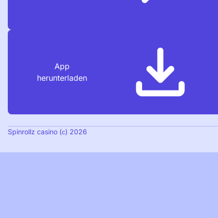
App
herunterladen
Spinrollz casino (с) 2026