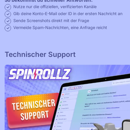
So bekommst du schneller Antworten:
Nutze nur die offiziellen, verifizierten Kanäle
Gib deine Konto-E-Mail oder ID in der ersten Nachricht an
Sende Screenshots direkt mit der Frage
Vermeide Spam-Nachrichten, eine Anfrage reicht
Technischer Support