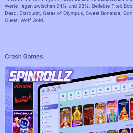
Werte liegen zwischen 94% und 98%. Beliebte Titel: Boo
Dead, Starburst, Gates of Olympus, Sweet Bonanza, Gon
Quest, Wolf Gold.
Crash Games