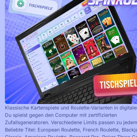
Klassische Kartenspiele und Roulette-Varianten in digitale
Du spielst gegen den Computer mit zertifizierten
Zufallsgeneratoren. Verschiedene Limits passen zu jede
Beliebte Titel: European Roulette, French Roulette, Blackj