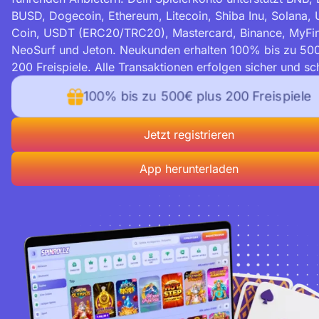
BUSD, Dogecoin, Ethereum, Litecoin, Shiba Inu, Solana,
Coin, USDT (ERC20/TRC20), Mastercard, Binance, MyFin
NeoSurf und Jeton. Neukunden erhalten 100% bis zu 50
200 Freispiele. Alle Transaktionen erfolgen sicher und sch
100% bis zu 500€ plus 200 Freispiele
Jetzt registrieren
App herunterladen