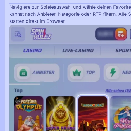
Navigiere zur Spieleauswahl und wähle deinen Favorit
kannst nach Anbieter, Kategorie oder RTP filtern. Alle S
starten direkt im Browser.