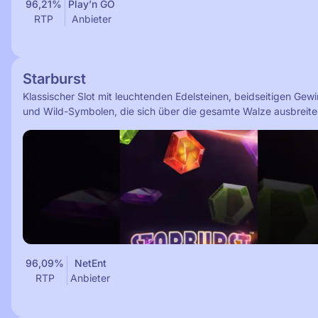
96,21%
Play’n GO
RTP
Anbieter
Starburst
Klassischer Slot mit leuchtenden Edelsteinen, beidseitigen Gewi
und Wild-Symbolen, die sich über die gesamte Walze ausbreite
96,09%
NetEnt
RTP
Anbieter